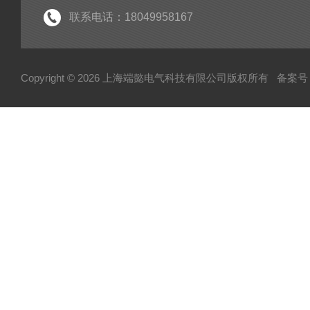
手持式局放检测仪
联系电话：18049958167
电力测试设备系列
变压器变比测试仪
Copyright © 2026 上海端懿电气科技有限公司版权所有
备案号：
架空线小电流接地故障定位仪
蓄电池充放电仪
三相继电保护测试仪
继电保护测试仪
微机继电保护测试仪
六相微机继电保护测试仪
热继电器校验仪
变频串联谐振耐压试验装置
平口短路接地线
高压验电器
测温仪