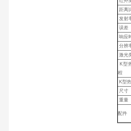
红外
距离比
发射
误差
响应
分辨
激光
K
型
程
K
型
尺寸
重量
配件