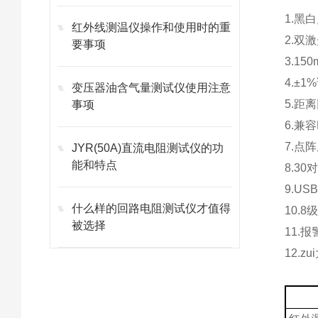
1.
黑白
红外线测温仪操作和使用时的重
2.
双激
要事项
3.150
4.±1%
变压器油含气量测试仪使用注意
5.
距离
事项
6.
兼容
7.
点阵
JYR(50A)直流电阻测试仪的功
能和特点
8.30
9.US
什么样的回路电阻测试仪才值得
10.8
被选择
11.
报
12.
z