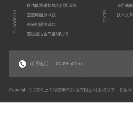
多功能双钳接地电阻测试仪
公司新
PRODUCTS
NEWS
直流电阻测试仪
技术文
绝缘电阻测试仪
变压器油含气量测试仪
直流断路器安秒特性测试仪
变压器铁芯接地电流测试仪
手持式局放检测仪
联系电话：18049958167
电力测试设备系列
变压器变比测试仪
Copyright © 2026 上海端懿电气科技有限公司版权所有
备案号：
架空线小电流接地故障定位仪
蓄电池充放电仪
三相继电保护测试仪
继电保护测试仪
微机继电保护测试仪