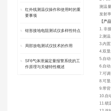
测温量
红外线测温仪操作和使用时的重
发射
要事项
【产
1. 
钳形接地电阻测试仪多样性特点
2.测温
3.内
局部放电测试仪技术的作用
4.双
5.自
SF6气体泄漏定量报警系统的工
6.自
作原理与关键特性概述
7.可
8.可
9.带
10.自
11.
12.