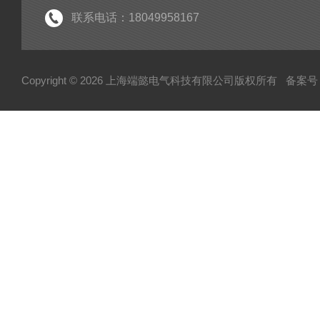
手持式局放检测仪
联系电话：18049958167
电力测试设备系列
变压器变比测试仪
Copyright © 2026 上海端懿电气科技有限公司版权所有
备案号：
架空线小电流接地故障定位仪
蓄电池充放电仪
三相继电保护测试仪
继电保护测试仪
微机继电保护测试仪
六相微机继电保护测试仪
热继电器校验仪
变频串联谐振耐压试验装置
平口短路接地线
高压验电器
测温仪