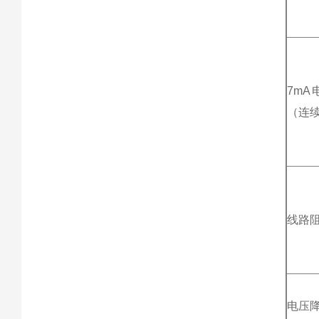
7m
（连
线路阻抗
电压