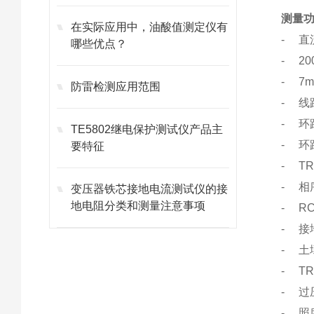
测量
在实际应用中，油酸值测定仪有
- 直
哪些优点？
- 2
- 7
防雷检测应用范围
- 线
- 环
TE5802继电保护测试仪产品主
- 环
要特征
- T
- 相
变压器铁芯接地电流测试仪的接
地电阻分类和测量注意事项
- R
- 接
- 土
- T
- 过
- 照