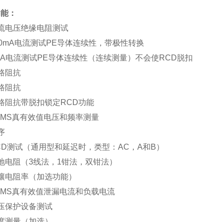
功能：
流电压绝缘电阻测试
00mA电流测试PE导体连续性，带极性转换
mA电流测试PE导体连续性（连续测量）不会使RCD脱扣
路阻抗
路阻抗
路阻抗带脱扣锁定RCD功能
RMS真有效值电压和频率测量
序
CD测试（通用型和延迟时，类型：AC，A和B）
地电阻（3线法，1钳法，双钳法）
壤电阻率（加选功能）
RMS真有效值泄漏电流和负载电流
压保护设备测试
度测量（加选）