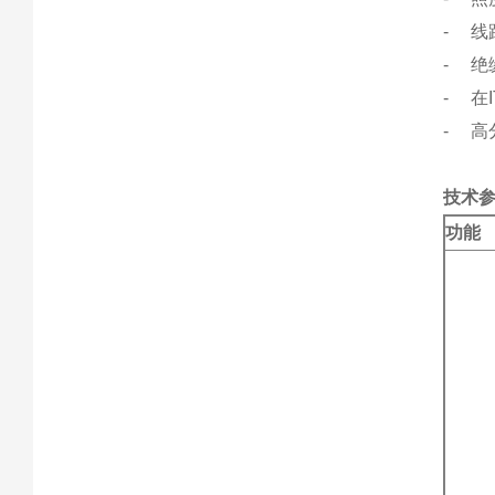
- 线
- 绝
- 在
- 高
技术
功能