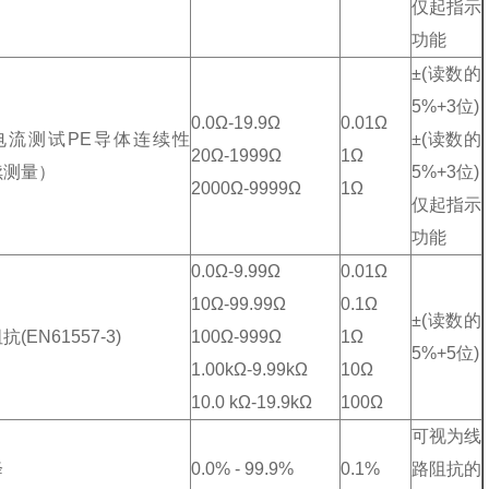
仅起指示
功能
±(读数的
5%+3位)
0.0Ω-19.9Ω
0.01Ω
A电流测试PE导体连续性
±(读数的
20Ω-1999Ω
1Ω
续测量）
5%+3位)
2000Ω-9999Ω
1Ω
仅起指示
功能
0.0Ω-9.99Ω
0.01Ω
10Ω-99.99Ω
0.1Ω
±(读数的
(EN61557-3)
100Ω-999Ω
1Ω
5%+5位)
1.00kΩ-9.99kΩ
10Ω
10.0 kΩ-19.9kΩ
100Ω
可视为线
降
0.0% - 99.9%
0.1%
路阻抗的