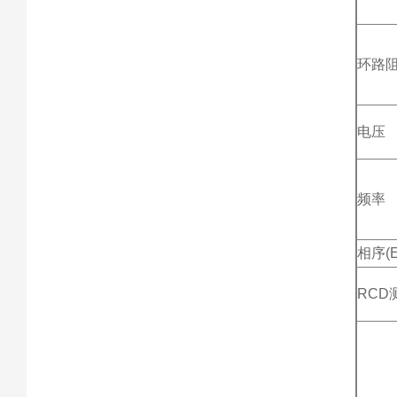
环路阻抗
电压
频率
相序(E
RCD