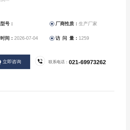
路阻抗带脱扣锁定RCD功能
RMS真有效值电压和频率测量
品型号：
厂商性质：
生产厂家
新时间：
2026-07-04
访 问 量：
1259
021-69973262
立即咨询
联系电话：