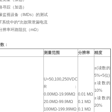
路寻踪（加选）
缘监视设备（IMDs）的测试
IT系统中的*次故障泄漏电流
分辨率环路阻抗（mΩ）
参数：
测量范围
分辨率
精度
±(读数的
5%+5位)
U=50,100,250VDC
±读数的
R：
10%
0.00MΩ-19.99MΩ
0.01 MΩ
±读数的
20.0MΩ-99.9MΩ
0.1 MΩ
20%
100MΩ-199.99MΩ
0.1 MΩ