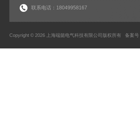
手持式局放检测仪
联系电话：18049958167
电力测试设备系列
变压器变比测试仪
Copyright © 2026 上海端懿电气科技有限公司版权所有
备案号：
架空线小电流接地故障定位仪
蓄电池充放电仪
三相继电保护测试仪
继电保护测试仪
微机继电保护测试仪
六相微机继电保护测试仪
热继电器校验仪
变频串联谐振耐压试验装置
平口短路接地线
高压验电器
测温仪