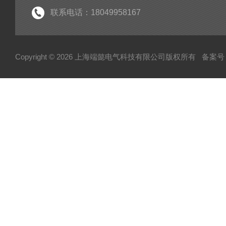
手持式局放检测仪
联系电话：18049958167
电力测试设备系列
变压器变比测试仪
Copyright © 2026 上海端懿电气科技有限公司版权所有
备案号：
架空线小电流接地故障定位仪
蓄电池充放电仪
三相继电保护测试仪
继电保护测试仪
微机继电保护测试仪
六相微机继电保护测试仪
热继电器校验仪
变频串联谐振耐压试验装置
平口短路接地线
高压验电器
测温仪