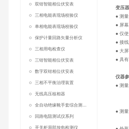
双钳智能相位伏安表
变压
三相电能表现场校验仪
● 测
● 屏
单相电能表现场校验仪
● 仅
保护计量回路矢量分析仪
● 接
三相用电检查仪
● 大
● 具
三钳智能相位伏安表
数字双钳相位伏安表
仪器
三相不平衡治理装置
● 测
无线高压核相器
功率
CO
全自动绝缘靴手套综合测试仪
● 测
回路电阻测试仪系列
电流
开关柜局部放电检测仪
● 外形