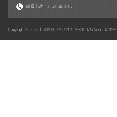
手持式局放检测仪
联系电话：18049958167
电力测试设备系列
变压器变比测试仪
Copyright © 2026 上海端懿电气科技有限公司版权所有
备案号：
架空线小电流接地故障定位仪
蓄电池充放电仪
三相继电保护测试仪
继电保护测试仪
微机继电保护测试仪
六相微机继电保护测试仪
热继电器校验仪
变频串联谐振耐压试验装置
平口短路接地线
高压验电器
测温仪