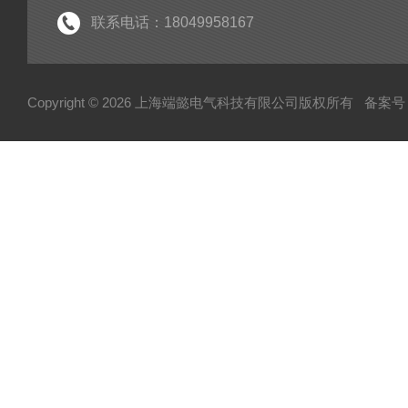
手持式局放检测仪
联系电话：18049958167
电力测试设备系列
变压器变比测试仪
Copyright © 2026 上海端懿电气科技有限公司版权所有
备案号：
架空线小电流接地故障定位仪
蓄电池充放电仪
三相继电保护测试仪
继电保护测试仪
微机继电保护测试仪
六相微机继电保护测试仪
热继电器校验仪
变频串联谐振耐压试验装置
平口短路接地线
高压验电器
测温仪