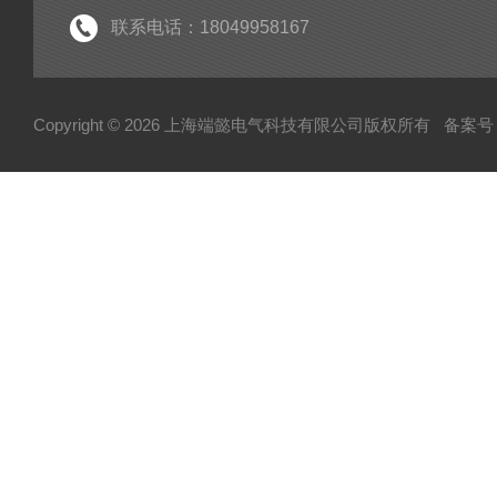
手持式局放检测仪
联系电话：18049958167
电力测试设备系列
变压器变比测试仪
Copyright © 2026 上海端懿电气科技有限公司版权所有
备案号：
架空线小电流接地故障定位仪
蓄电池充放电仪
三相继电保护测试仪
继电保护测试仪
微机继电保护测试仪
六相微机继电保护测试仪
热继电器校验仪
变频串联谐振耐压试验装置
平口短路接地线
高压验电器
测温仪