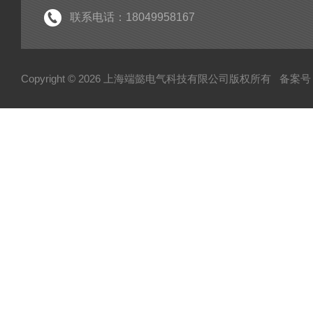
手持式局放检测仪
联系电话：18049958167
电力测试设备系列
变压器变比测试仪
Copyright © 2026 上海端懿电气科技有限公司版权所有
备案号：
架空线小电流接地故障定位仪
蓄电池充放电仪
三相继电保护测试仪
继电保护测试仪
微机继电保护测试仪
六相微机继电保护测试仪
热继电器校验仪
变频串联谐振耐压试验装置
平口短路接地线
高压验电器
测温仪