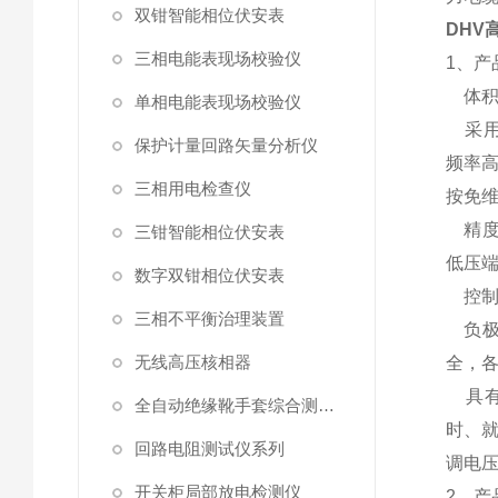
双钳智能相位伏安表
DHV
三相电能表现场校验仪
1、产
体积
单相电能表现场校验仪
采用
保护计量回路矢量分析仪
频率高
三相用电检查仪
按免
精度
三钳智能相位伏安表
低压
数字双钳相位伏安表
控制
三相不平衡治理装置
负极
无线高压核相器
全，
具有7
全自动绝缘靴手套综合测试仪
时、就
回路电阻测试仪系列
调电压
开关柜局部放电检测仪
2、产