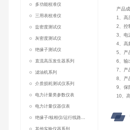
多功能校准仪
产品
三用表校准仪
1、
2、控
盐密度测试仪
3、电
灰密度测试仪
4、高
绝缘子测试仪
5、产
直流高压发生器系列
6、输
7、产
滤油机系列
8、产
介质损耗测试仪系列
9、保
电力计量类参数仪表
10、
电力计量仪器仪表
绝缘子/核相仪/运行线路试验仪器
其他实验仪器系列