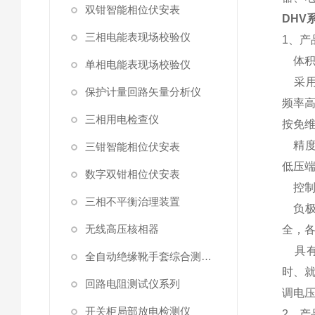
双钳智能相位伏安表
DHV
三相电能表现场校验仪
1、产
体积
单相电能表现场校验仪
采用
保护计量回路矢量分析仪
频率高
三相用电检查仪
按免
精度
三钳智能相位伏安表
低压
数字双钳相位伏安表
控制
三相不平衡治理装置
负极
无线高压核相器
全，
具有7
全自动绝缘靴手套综合测试仪
时、就
回路电阻测试仪系列
调电压
开关柜局部放电检测仪
2、产