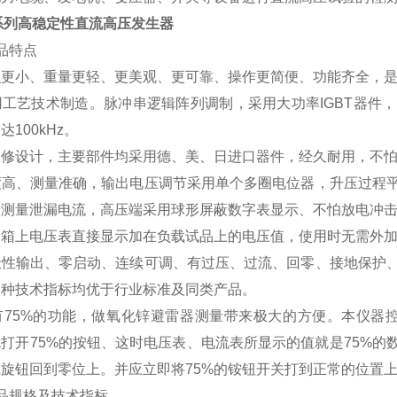
系列高稳定性直流高压发生器
品特点
更小、重量更轻、更美观、更可靠、操作更简便、功能齐全，是
工艺技术制造。脉冲串逻辑阵列调制，采用大功率IGBT器件
达100kHz。
维修设计，主要部件均采用德、美、日进口器件，经久耐用，不
高、测量准确，输出电压调节采用单个多圈电位器，升压过程平
端测量泄漏电流，高压端采用球形屏蔽数字表显示、不怕放电冲
箱上电压表直接显示加在负载试品上的电压值，使用时无需外加
性输出、零启动、连续可调、有过压、过流、回零、接地保护、
各种技术指标均优于行业标准及同类产品。
5%的功能，做氧化锌避雷器测量带来极大的方便。本仪器控制
打开75%的按钮、这时电压表、电流表所显示的值就是75%
旋钮回到零位上。并应立即将75%的铵钮开关打到正常的位置
品规格及技术指标