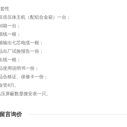
成套性
高压倍压体主机（配铝合金箱）一台；
制箱一台；
源线一根；
频输出七芯电缆一根；
品出厂试验报告一份；
出线一根；
品使用说明书一份；
品合格证、保修卡一份；
险管4只。
高压屏蔽数显微安表一只。
留言询价