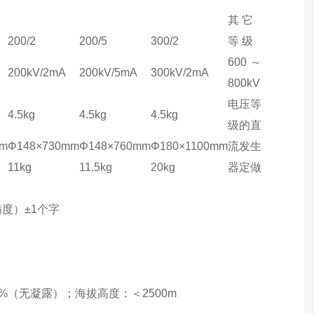
其 它
200/2
200/5
300/2
等 级
600～
200kV/2mA
200kV/5mA
300kV/2mA
800kV
电压等
4.5kg
4.5kg
4.5kg
级的直
mm
Φ148×730mm
Φ148×760mm
Φ180×1100mm
流发生
11kg
11.5kg
20kg
器定做
度）±1个字
0%（无凝露）；海拔高度：＜2500m