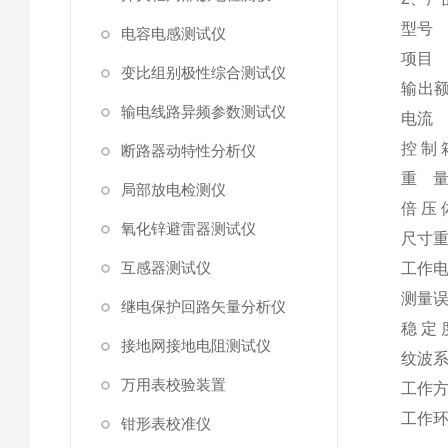
型号
电容电感测试仪
项目
变比组别极性综合测试仪
输出
输电线路异频参数测试仪
电流
控 制 
断路器动特性分析仪
重 
局部放电检测仪
倍 压 
氧化锌避雷器测试仪
尺寸
互感器测试仪
工作
测量
继电保护回路矢量分析仪
稳 定 
接地网接地电阻测试仪
纹波
万用表校验装置
工作
工作
钳形表校准仪