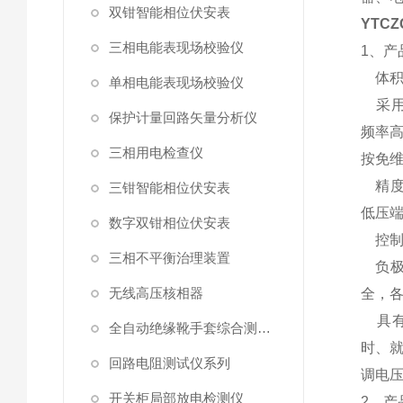
双钳智能相位伏安表
YTC
三相电能表现场校验仪
1、产
体积
单相电能表现场校验仪
采用
保护计量回路矢量分析仪
频率高
三相用电检查仪
按免
精度
三钳智能相位伏安表
低压
数字双钳相位伏安表
控制
三相不平衡治理装置
负极
无线高压核相器
全，
具有7
全自动绝缘靴手套综合测试仪
时、就
回路电阻测试仪系列
调电压
开关柜局部放电检测仪
2、产