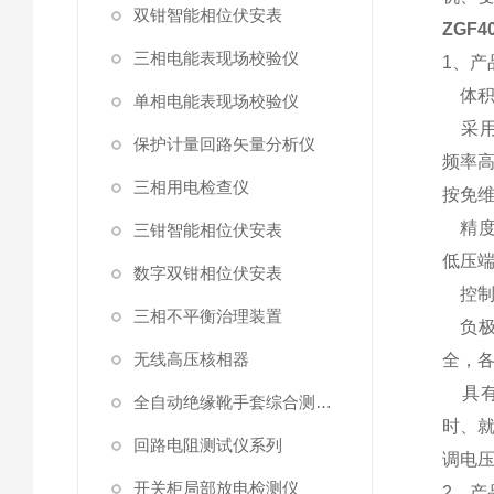
双钳智能相位伏安表
ZGF
三相电能表现场校验仪
1、产
体积
单相电能表现场校验仪
采用
保护计量回路矢量分析仪
频率高
三相用电检查仪
按免
精度
三钳智能相位伏安表
低压
数字双钳相位伏安表
控制
三相不平衡治理装置
负极
无线高压核相器
全，
具有7
全自动绝缘靴手套综合测试仪
时、就
回路电阻测试仪系列
调电压
开关柜局部放电检测仪
2、产