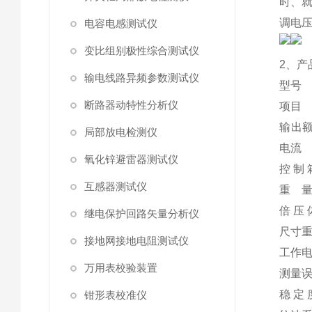
时、就
调电压
电容电感测试仪
变比组别极性综合测试仪
2、产
输电线路异频参数测试仪
型号
断路器动特性分析仪
项目
输出
局部放电检测仪
电流
氧化锌避雷器测试仪
控 制 
互感器测试仪
重 
倍 压 
继电保护回路矢量分析仪
尺寸
接地网接地电阻测试仪
工作
万用表校验装置
测量
稳 定 
钳形表校准仪