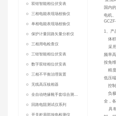
双钳智能相位伏安表
国内
三相电能表现场校验仪
电机
GCZ
单相电能表现场校验仪
1、产
保护计量回路矢量分析仪
体积
三相用电检查仪
采用
三钳智能相位伏安表
频率高
按免
数字双钳相位伏安表
精度
三相不平衡治理装置
低压
无线高压核相器
控制
负极
全自动绝缘靴手套综合测试仪
全，
回路电阻测试仪系列
具有7
开关柜局部放电检测仪