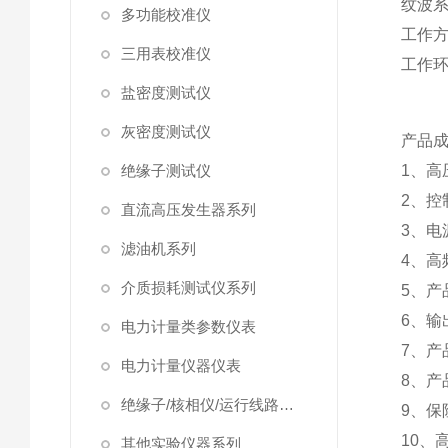
纹波
多功能校准仪
工作
三用表校准仪
工作
盐密度测试仪
灰密度测试仪
产品
绝缘子测试仪
1、
2、控
直流高压发生器系列
3、电
滤油机系列
4、高
介质损耗测试仪系列
5、产
6、输
电力计量类参数仪表
7、产
电力计量仪器仪表
8、产
绝缘子/核相仪/运行线路试验仪器
9、保
10、
其他实验仪器系列