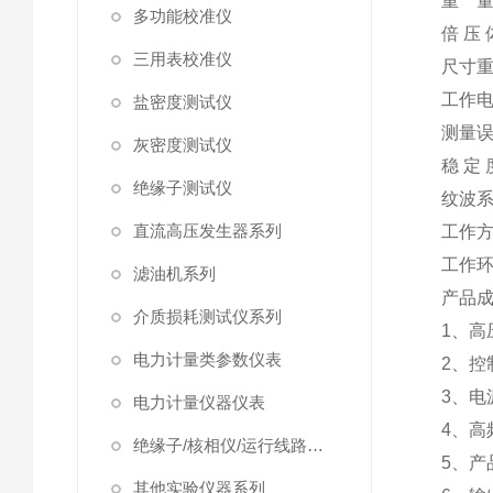
重 
多功能校准仪
倍 压 
三用表校准仪
尺寸
工作
盐密度测试仪
测量
灰密度测试仪
稳 定 
绝缘子测试仪
纹波
直流高压发生器系列
工作
工作
滤油机系列
产品
介质损耗测试仪系列
1、
电力计量类参数仪表
2、控
3、电
电力计量仪器仪表
4、高
绝缘子/核相仪/运行线路试验仪器
5、产
其他实验仪器系列