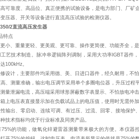
的高可靠度、高品位、真正便携的试验设备，是电力部门、厂矿
、变压器、开关等设备进行直流高压试验的检测仪器。
G350/2直流高压发生器
品特点
更小、重量更轻、更美观、更可靠、操作更简便、功能齐全，是
工艺技术制造。脉冲串逻辑阵列调制，采用大功率IGBT器件
达100kHz。
维修设计，主要部件均采用德、美、日进口器件，经久耐用，不
高、测量准确，输出电压调节采用单个多圈电位器，升压过程平
端测量泄漏电流，高压端采用球形屏蔽数字表显示、不怕放电冲
箱上电压表直接显示加在负载试品上的电压值，使用时无需外加
性输出、零启动、连续可调、有过压、过流、回零、接地保护、
各种技术指标均优于行业标准及同类产品。
5%的功能，做氧化锌避雷器测量带来极大的方便。本仪器控制
打开75%的按钮、这时电压表、电流表所显示的值就是75%