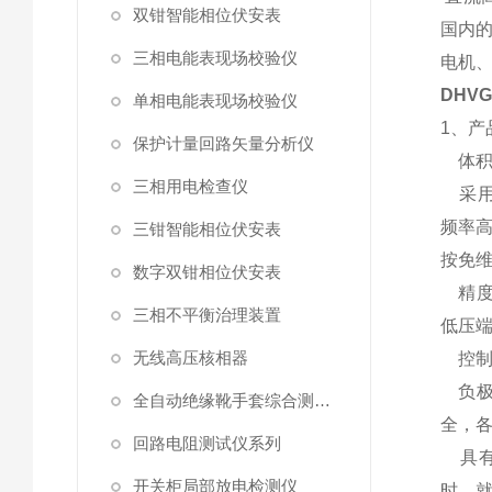
双钳智能相位伏安表
国内
三相电能表现场校验仪
电机
DHV
单相电能表现场校验仪
1、产
保护计量回路矢量分析仪
体积
三相用电检查仪
采用
频率高
三钳智能相位伏安表
按免
数字双钳相位伏安表
精度
三相不平衡治理装置
低压
无线高压核相器
控制
负极
全自动绝缘靴手套综合测试仪
全，
回路电阻测试仪系列
具有7
开关柜局部放电检测仪
时、就