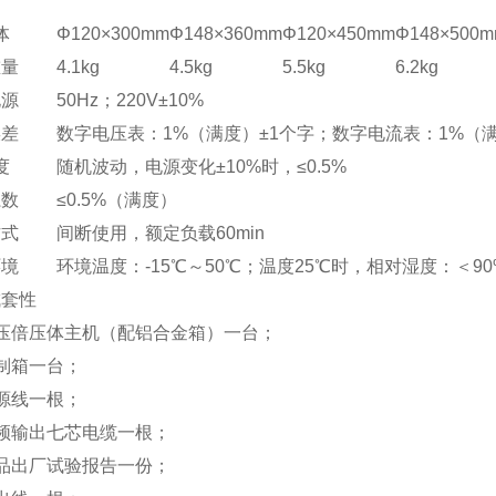
量
体
Φ120×300mm
Φ148×360mm
Φ120×450mm
Φ148×500
重量
4.1kg
4.5kg
5.5kg
6.2kg
电源
50Hz；220V±10%
误差
数字电压表：1%（满度）±1个字；数字电流表：1%（满
度
随机波动，电源变化±10%时，≤0.5%
系数
≤0.5%（满度）
方式
间断使用，额定负载60min
环境
环境温度：-15℃～50℃；温度25℃时，相对湿度：＜9
成套性
高压倍压体主机（配铝合金箱）一台；
制箱一台；
源线一根；
频输出七芯电缆一根；
品出厂试验报告一份；