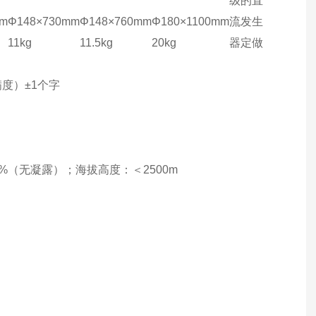
级的直
mm
Φ148×730mm
Φ148×760mm
Φ180×1100mm
流发生
11kg
11.5kg
20kg
器定做
度）±1个字
0%（无凝露）；海拔高度：＜2500m