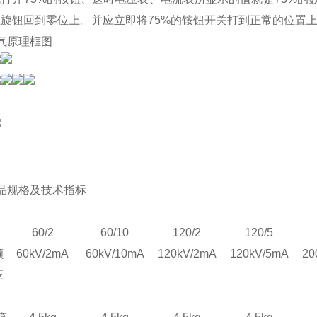
旋钮回到零位上。并应立即将75%的铵钮开关打到正常的位置
气原理框图
品规格及技术指标
60/2
60/10
120/2
120/5
额
60
kV
/2
mA
60
kV
/
10mA
12
0
kV
/2
mA
12
0
kV
/
5mA
20
压