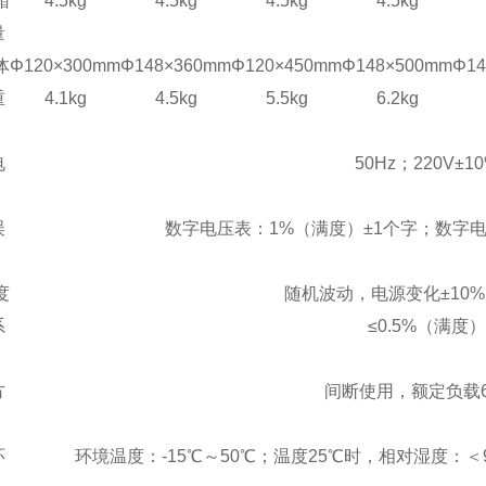
箱
4.5kg
4.5kg
4.5kg
4.5kg
量
体
Φ
120×300mm
Φ
1
48
×3
6
0mm
Φ
120×450mm
Φ
1
48
×50
0
mm
Φ
1
重
4.1kg
4.
5
kg
5.5kg
6
.2
kg
电
50
Hz
；
220V±1
误
数字电压表：1%（满度）±1个字；数字电
度
随机波动，电源变化±10%时
系
≤0.5%（满度）
方
间断使用，额定负载6
环
环境温度：-15℃～50℃；温度25℃时，相对湿度：＜