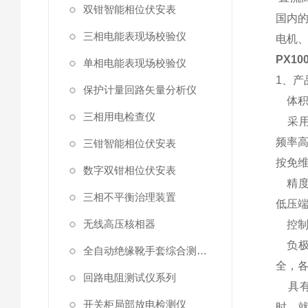
双钳智能相位伏安表
国内
三相电能表现场校验仪
电机
PX1
单相电能表现场校验仪
1、产
保护计量回路矢量分析仪
体积
三相用电检查仪
采用
频率高
三钳智能相位伏安表
按免
数字双钳相位伏安表
精度
三相不平衡治理装置
低压
无线高压核相器
控制
负极
全自动绝缘靴手套综合测试仪
全，
回路电阻测试仪系列
具有7
开关柜局部放电检测仪
时、就