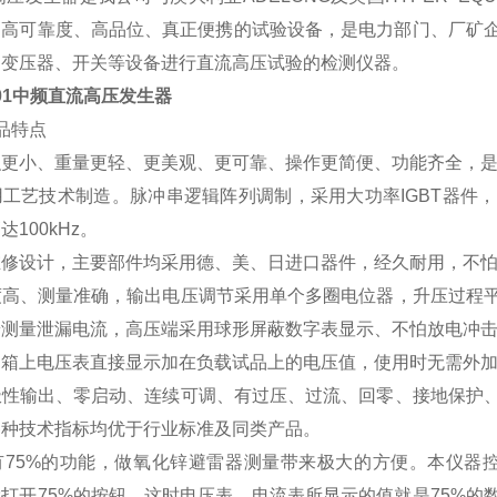
的高可靠度、高品位、真正便携的试验设备，是电力部门、厂矿
、变压器、开关等设备进行直流高压试验的检测仪器。
001中频直流高压发生器
品特点
更小、重量更轻、更美观、更可靠、操作更简便、功能齐全，是
工艺技术制造。脉冲串逻辑阵列调制，采用大功率IGBT器件
达100kHz。
维修设计，主要部件均采用德、美、日进口器件，经久耐用，不
高、测量准确，输出电压调节采用单个多圈电位器，升压过程平
端测量泄漏电流，高压端采用球形屏蔽数字表显示、不怕放电冲
箱上电压表直接显示加在负载试品上的电压值，使用时无需外加
性输出、零启动、连续可调、有过压、过流、回零、接地保护、
各种技术指标均优于行业标准及同类产品。
5%的功能，做氧化锌避雷器测量带来极大的方便。本仪器控制
打开75%的按钮、这时电压表、电流表所显示的值就是75%