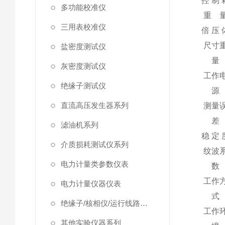
控 制 
多功能校准仪
重 
三用表校准仪
倍 压 
尺寸
盐密度测试仪
量
灰密度测试仪
工作
绝缘子测试仪
源
直流高压发生器系列
测量
差
滤油机系列
稳 定 
介质损耗测试仪系列
纹波
电力计量类参数仪表
数
工作
电力计量仪器仪表
式
绝缘子/核相仪/运行线路试验仪器
工作
其他实验仪器系列