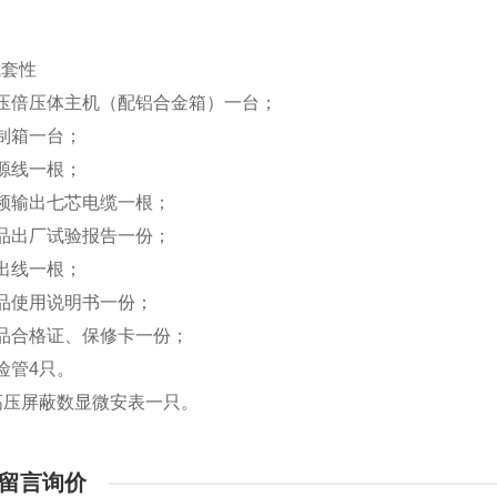
成套性
高压倍压体主机（配铝合金箱）一台；
制箱一台；
源线一根；
频输出七芯电缆一根；
品出厂试验报告一份；
出线一根；
品使用说明书一份；
品合格证、保修卡一份；
险管4只。
高压屏蔽数显微安表一只。
留言询价