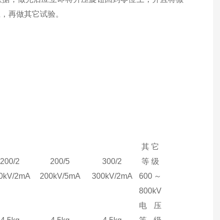
上，再做其它试验。
其 它
200/2
200/5
300/2
等 级
0
kV
/2
mA
20
0
kV
/5
mA
30
0
kV
/2
mA
600～
800kV
电压