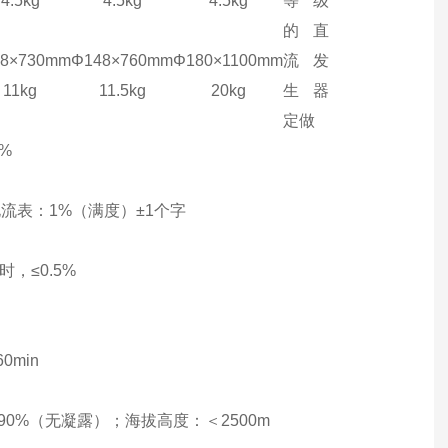
4.5kg
4.5kg
4.5kg
等级
的直
48×730mm
Φ
148×760mm
Φ
1
8
0×1100mm
流发
11kg
11
.5
kg
20kg
生器
定做
0%
流表：1%（满度）±1个字
，≤0.5%
0
min
90%（无凝露）；海拔高度：＜2500
m