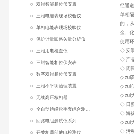
双钳智能相位伏安表
径通道
单相
三相电能表现场校验仪
的，
单相电能表现场校验仪
金、
保护计量回路矢量分析仪
使用
◇ 安
三相用电检查仪
◇ 产
三钳智能相位伏安表
◇ 周
数字双钳相位伏安表
◇ zu
三相不平衡治理装置
◇ zu
◇ zu
无线高压核相器
◇ 日照
全自动绝缘靴手套综合测试仪
◇ 海
回路电阻测试仪系列
◇ zu
◇ 污
开关柜局部放电检测仪