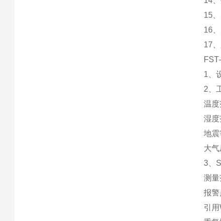
14
15
16
17
FST
1、设
2、
温度范
湿度范
地震
大气压
3、S
测量范
报警点
引用WU