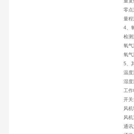
重复性
零点漂
量程漂
4、
检测浓
氧气
氧气测
5、
温度测
湿度测
工作电
开关量输
风机输
风机通
通讯方