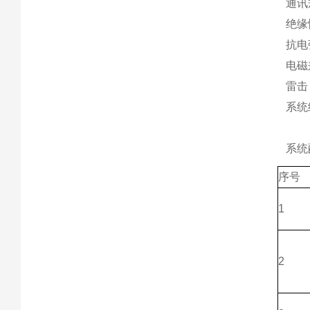
通讯
绝缘性
抗电强
电磁兼
雷击（浪
系统
系统
序号
1
2