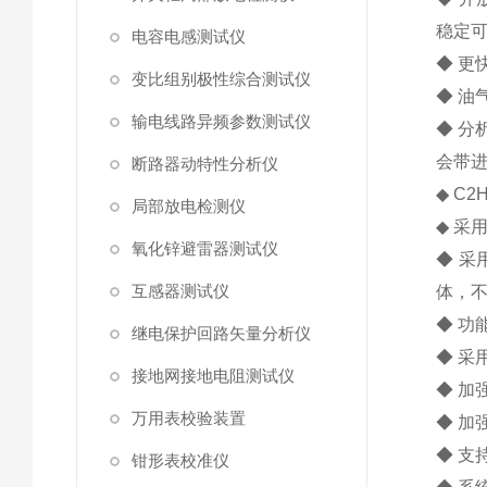
稳定
电容电感测试仪
◆ 更
变比组别极性综合测试仪
◆ 油
输电线路异频参数测试仪
◆ 
会带
断路器动特性分析仪
◆ C2H
局部放电检测仪
◆ 采
氧化锌避雷器测试仪
◆ 
互感器测试仪
体，不
◆ 功
继电保护回路矢量分析仪
◆ 采
接地网接地电阻测试仪
◆ 加
万用表校验装置
◆ 加
◆ 支
钳形表校准仪