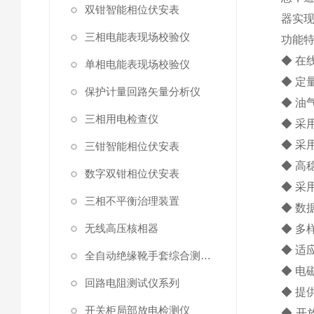
双钳智能相位伏安表
器实现
三相电能表现场校验仪
功能
◆ 在
单相电能表现场校验仪
◆ 定
保护计量回路矢量分析仪
◆ 
三相用电检查仪
◆ 采
◆ 采
三钳智能相位伏安表
◆ 高
数字双钳相位伏安表
◆ 采
三相不平衡治理装置
◆ 数
无线高压核相器
◆ 多
◆ 适
全自动绝缘靴手套综合测试仪
◆ 电磁
回路电阻测试仪系列
◆ 提
开关柜局部放电检测仪
◆ 