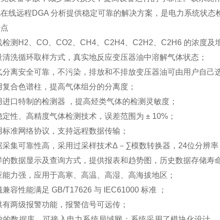
在线远程DGA 分析提供稳定可靠的解决方案，是电力系统状态
特点
线检测H2、CO、CO2、CH4、C2H4、C2H2、C2H6 的浓度
量清洗循环取样方式，真实地反应变压器油中溶解气体状态；
油气分离安全可靠，不污染，排放和不排放变压器油可由用户自己
用复合色谱柱，提高气体组分的分离度；
用进口特制的检测器 ，提高烃类气体的检测灵敏度；
稳定性、高精度气体检测技术，误差范围为 ± 10%；
用标准网络协议，支持远程数据传输；
据采集可靠性高，采用过采样技术Δ－∑模数转换器，24位分辨
样的数据显示及查询方式，提供报表和趋势图，历史数据存储寿命
应能力强，应用于高寒、高温、高湿、高海拔地区；
兼容性能满足 GB/T17626 与 IEC61000 标准 ；
供有两级报警功能，报警信号可远传；
开放的数据库，可接入电力系统局域网；系统采用了模块化设计，