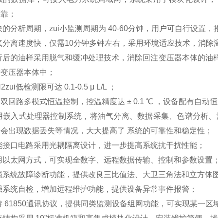
可靠；
快的分析周期，zui小监测周期为 40-60分钟，用户可自行设置
气分离速度快，仅需10分钟多钟左右，采用环境适应技术，消
分析后的油样采用脱气和缓冲处理技术，消除回注变压器本体的油
进变压器本体中；
2zui低检测限可达 0.1-0.5 μ L/L ；
用双回路多模式恒温控制，控温精度达 ± 0.1 ℃ ，设备配有自动
采用嵌入式处理器控制系统，将油气分离、数据采集、色谱分析、
会出现数据丢失等情况，大大提高了 系统的可靠性和稳定性；
能接口电路采用光耦隔离设计，进一步提高系统抗干扰性能；
用以太网方式，可实现全数字、远程数据传输、控制和参数设置
强系统故障诊断功能，提供改良三比值法、大卫三角法和立方体图
强系统自检，增加远程维护功能，提供设备异常事件报警；
持 61850通讯协议，提供同类监测设备组网功能，可实现某一