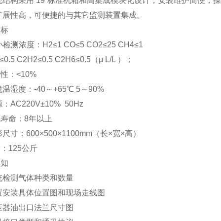
统结构采用 19”标准机箱和高集成模块化设计，安装维护简便，
扩展性高，可便捷的与其它监测装置集成。
指标
i小检测浓度：H2≤1 CO≤5 CO2≤25 CH4≤1
0.5 C2H2≤0.5 C2H6≤0.5（μ L/L ）；
复性：<10%
境温湿度：-40～+65℃ 5～90%
：AC220V±10% 50Hz
机寿命：8年以上
形尺寸：600×500×1100mm（长×宽×高）
量：125公斤
须知
统检测气体种类和数量
置安装具体位置图和现场走线图
压器油出口法兰尺寸图