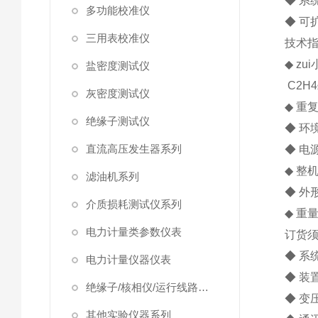
◆ 系
多功能校准仪
◆ 可
三用表校准仪
技术
◆ zu
盐密度测试仪
C2H4≤
灰密度测试仪
◆ 重
绝缘子测试仪
◆ 环
直流高压发生器系列
◆ 电源
◆ 整
滤油机系列
◆ 外
介质损耗测试仪系列
◆ 重
电力计量类参数仪表
订货
◆ 系
电力计量仪器仪表
◆ 装
绝缘子/核相仪/运行线路试验仪器
◆ 变
其他实验仪器系列