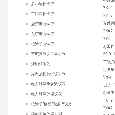
有线
多功能校准仪
?X=?
三用表校准仪
?Y=?
无线
盐密度测试仪
?X=?
灰密度测试仪
?Y=?
绝缘子测试仪
3)工
直流高压发生器系列
20.0~
二次
滤油机系列
1)测
介质损耗测试仪系列
导纳（
电力计量类参数仪表
阻抗（
2)基
电力计量仪器仪表
?X=?
绝缘子/核相仪/运行线路试验仪器
?Y=?
其他实验仪器系列