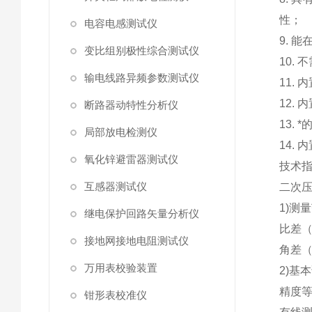
性；
电容电感测试仪
9. 
变比组别极性综合测试仪
10.
输电线路异频参数测试仪
11.
12.
断路器动特性分析仪
13.
局部放电检测仪
14.
氧化锌避雷器测试仪
技术
互感器测试仪
二次
1)测
继电保护回路矢量分析仪
比差（%
接地网接地电阻测试仪
角差（
万用表校验装置
2)基
精度等
钳形表校准仪