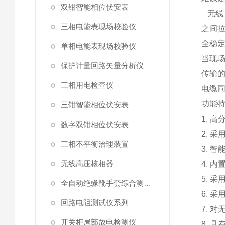
双钳智能相位伏安表
无线
三相电能表现场校验仪
之间
全稳
单相电能表现场校验仪
当现
保护计量回路矢量分析仪
传输
三相用电检查仪
电缆
功能
三钳智能相位伏安表
1. 
数字双钳相位伏安表
2. 
三相不平衡治理装置
3. 
无线高压核相器
4. 
5. 
全自动绝缘靴手套综合测试仪
6. 
回路电阻测试仪系列
7. 
开关柜局部放电检测仪
8. 