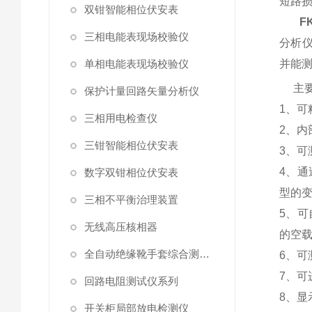
短路
双钳智能相位伏安表
F
三相电能表现场校验仪
分析
单相电能表现场校验仪
并能
主要
保护计量回路矢量分析仪
1、
三相用电检查仪
2、
三钳智能相位伏安表
3、
4、通
数字双钳相位伏安表
型的
三相不平衡治理装置
5、
无线高压核相器
的空
全自动绝缘靴手套综合测试仪
6、
7、可
回路电阻测试仪系列
8、
开关柜局部放电检测仪