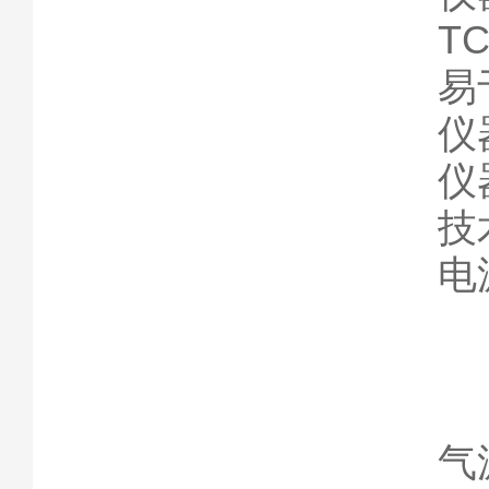
T
易
仪
仪
技
电
气