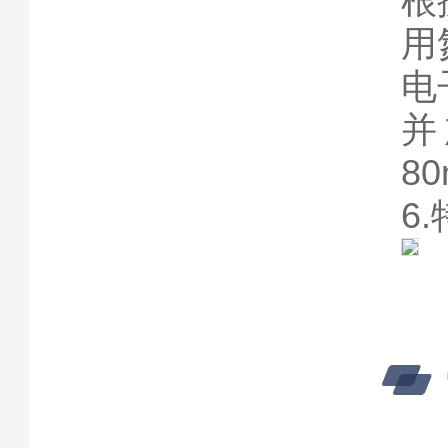
根
用
电
并
80
6