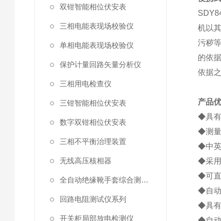
双钳智能相位伏安表
SDY8
三相电能表现场校验仪
机以
污秽
单相电能表现场校验仪
的依
保护计量回路矢量分析仪
依据
三相用电检查仪
产品
三钳智能相位伏安表
◆具有
数字双钳相位伏安表
◆测量范
三相不平衡治理装置
◆中
无线高压核相器
◆采用
◆可
全自动绝缘靴手套综合测试仪
◆自动
回路电阻测试仪系列
◆具
开关柜局部放电检测仪
◆自动