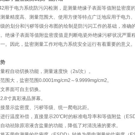
42
用于电力系统防污闪检测，是测量绝缘子表面等值附盐密度
其测量精度高、测量范围大、使用方便等特点广泛地应用于电力
等级的划分和污秽等级分布图的绘制是防污闪工作的基础，准确
据。绝缘子表面等值附盐密度值是判断电瓷外绝缘污秽状况严重
之一。因此，盐密测量工作对电力系统安全运行有着重要的意义
优势
量程自动切换功能，测量速度快（2s/次）。
围大，盐密范围0.0001mg/cm2～9.9999mg/cm2。
英文界面可自主切换。
2.8寸真彩液晶屏幕。
直接显示盐密度、污秽等级、统一爬电比距。
进行温度补偿，直接显示20℃时的标准电导率和等值附盐（ES
有自动祛除原溶液含盐量的功能，降低了对清洗液的要求。
将不带电测量的盐密度（ESDD）转换为带电测量的盐密度（E