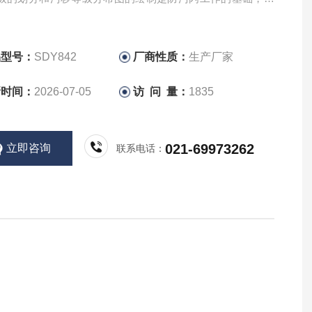
秽等级分布图是选择输、变电设备电瓷外绝缘爬距的依据。
表面等值附盐密度值是判断电瓷外绝缘污秽状况严重
品型号：
SDY842
厂商性质：
生产厂家
新时间：
2026-07-05
访 问 量：
1835
021-69973262
立即咨询
联系电话：