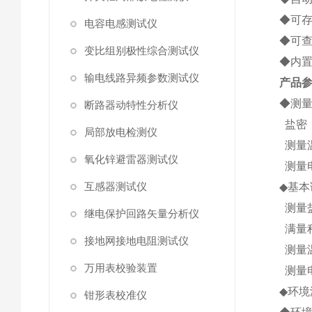
◆可存
电容电感测试仪
◆可
变比组别极性综合测试仪
◆内置
输电线路异频参数测试仪
产品
◆测
断路器动特性分析仪
盐密：0
局部放电检测仪
测量温
氧化锌避雷器测试仪
测量电
互感器测试仪
◆基本
测量盐密
继电保护回路矢量分析仪
满量程
接地网接地电阻测试仪
测量温
万用表校验装置
测量电
◆环境
钳形表校准仪