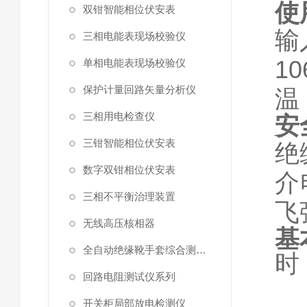
使
双钳智能相位伏安表
输
三相电能表现场校验仪
10
单相电能表现场校验仪
保护计量回路矢量分析仪
温
三相用电检查仪
安
三钳智能相位伏安表
绝
数字双钳相位伏安表
介
三相不平衡治理装置
飞
无线高压核相器
基
全自动绝缘靴手套综合测试仪
时
回路电阻测试仪系列
误
开关柜局部放电检测仪