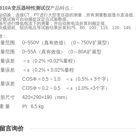
2810A变压器特性测试仪
产品特点：
动切换，连接CT、PT进行大型变压器的测量，所有测量数据显示直读值
空载试验可自动捕捉设定点试验数据。
验可进行降低电流下的测量，并自动将电流折算到额定值。
载损耗、阻抗电压等试验结果折算到75、80、100、115、120、145、
数：
测量范围
0~550V（真有效值）（0～750V扩展型）
测量范围
0~55A（真有效值）（0～80A扩展型
测量误差
＜±（0.2% +0.02%量程）
测量误差
＜±（0.2% + 0.02%量程
COSΦ = 0.5 ~ 1.0 ＜±（0.5% + 3个字）
测量误差
COSΦ = 0.2 ~ 0.5 ＜±（1.0% +3个字）
外形尺寸
420×290×190（mm）
重 量
约 6.5 kg
留言询价