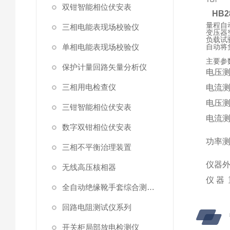
双钳智能相位伏安表
HB
量程自
三相电能表现场校验仪
变压器
负载试
单相电能表现场校验仪
自动将负
主要参
保护计量回路矢量分析仪
电压
三相用电检查仪
电流
电压
三钳智能相位伏安表
电流
数字双钳相位伏安表
功率
三相不平衡治理装置
仪器
无线高压核相器
仪 器 
全自动绝缘靴手套综合测试仪
回路电阻测试仪系列
开关柜局部放电检测仪