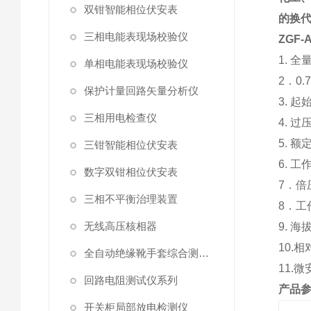
双钳智能相位伏安表
的换
三相电能表现场校验仪
ZGF
1. 
单相电能表现场校验仪
2．0
保护计量回路矢量分析仪
3. 
三相用电检查仪
4. 
5. 
三钳智能相位伏安表
6. 
数字双钳相位伏安表
7．
三相不平衡治理装置
8．工
无线高压核相器
9. 
10.
全自动绝缘靴手套综合测试仪
11.
回路电阻测试仪系列
产品
开关柜局部放电检测仪