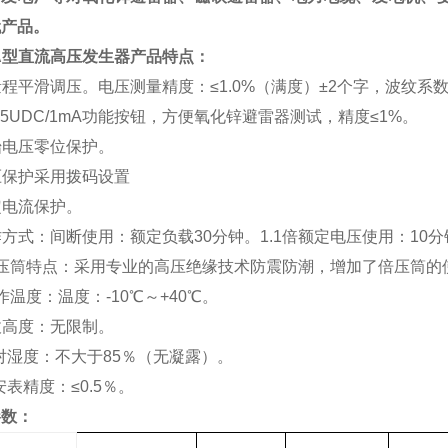
代产品。
-A型直流高压发生器
产品特点：
全量程平滑调压。电压测量精度：≤1.0%（满度）±2个字，波纹系数：
.75UDC/1mA功能按钮，方便氧化锌避雷器测试，精度≤1%。
起始电压零位保护。
过压保护采用拨码设置
额定电流保护。
工作方式：间断使用：额定负载30分钟。1.1倍额定电压使用：10
倍压筒特点：采用专业的高压绝缘技术防震防潮，增加了倍压筒的
作温度：温度：-10℃～+40℃。
海拔高度：无限制。
相对湿度：不大于85％（无凝露）。
微安表精度：≤0.5％。
参数：