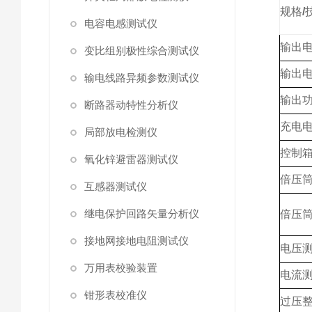
规格
/
电容电感测试仪
输出
变比组别极性综合测试仪
输出
输电线路异频参数测试仪
输出
断路器动特性分析仪
充电
局部放电检测仪
控制
氧化锌避雷器测试仪
倍压
互感器测试仪
继电保护回路矢量分析仪
倍压
接地网接地电阻测试仪
电压
万用表校验装置
电流
钳形表校准仪
过压