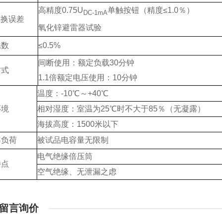
高精度
0.75U
单触按钮（精度
≤
1.0
％）
DC-1mA
切换误差
氧化锌避雷器试验
系数
≤
0.5%
间断使用：额定负载
30
分钟
方式
1.1
倍额定电压使用：
10
分钟
温度：-10℃～+40℃
环境
相对湿度：室温为25℃时不大于85％（无凝露）
海拔高度：1500米以下
容负荷
被试品电容量无限制
电气绝缘倍压筒
特点
空气绝缘、无泄漏之虑
留言询价