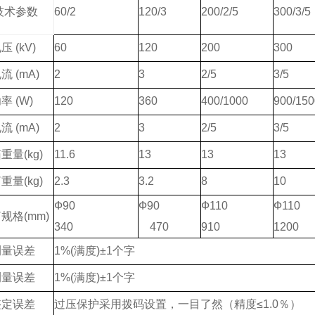
技术参数
60/2
120/3
200/2/5
300/3/5
电压
(kV)
60
120
200
300
电流
(mA)
2
3
2/5
3/5
功率
(W)
120
360
400/1000
900/150
电流
(mA)
2
3
2/5
3/5
箱重量
(kg)
11.6
13
13
13
筒重量
(kg)
2.3
3.2
8
10
Ф90
Ф90
Ф110
Ф110
筒规格
(mm)
340
470
910
1200
测量误差
1%(
满度
)
±
1
个字
测量误差
1%(
满度
)
±
1
个字
整定误差
过压保护采用拨码设置，一目了然（精度
≤
1.0
％）