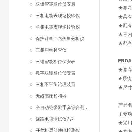
双钳智能相位伏安表
★参考
三相电能表现场校验仪
★具
★配
单相电能表现场校验仪
★带内
保护计量回路矢量分析仪
★配有
三相用电检查仪
FRD
三钳智能相位伏安表
★参考
数字双钳相位伏安表
★系统
三相不平衡治理装置
★尺寸：
无线高压核相器
产品
全自动绝缘靴手套综合测试仪
主要
回路电阻测试仪系列
★采
开关柜局部放电检测仪
★参考