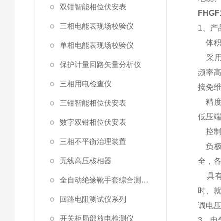
双钳智能相位伏安表
FHG
三相电能表现场校验仪
1、产
体积
单相电能表现场校验仪
采用
保护计量回路矢量分析仪
频率高
三相用电检查仪
按免
精度
三钳智能相位伏安表
低压
数字双钳相位伏安表
控制
三相不平衡治理装置
负极
无线高压核相器
全，
具有7
全自动绝缘靴手套综合测试仪
时、就
回路电阻测试仪系列
调电压
开关柜局部放电检测仪
3、电