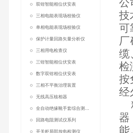
公
双钳智能相位伏安表
技
三相电能表现场校验仪
可
单相电能表现场校验仪
厂
保护计量回路矢量分析仪
缆
三相用电检查仪
三钳智能相位伏安表
检
数字双钳相位伏安表
按
三相不平衡治理装置
经
无线高压核相器
精
全自动绝缘靴手套综合测试仪
器
回路电阻测试仪系列
能
开关柜局部放电检测仪