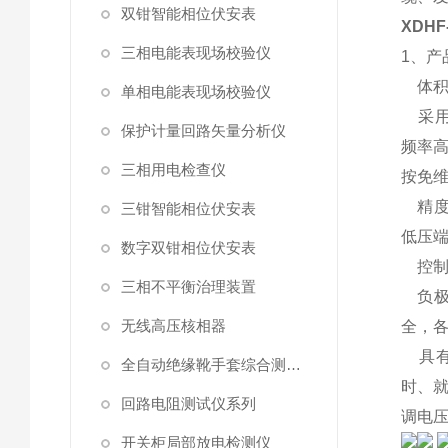
双钳智能相位伏安表
XDH
三相电能表现场校验仪
1、产
体积
单相电能表现场校验仪
采用
保护计量回路矢量分析仪
频率高
三相用电检查仪
按免
精度
三钳智能相位伏安表
低压
数字双钳相位伏安表
控制
三相不平衡治理装置
负极
无线高压核相器
全，
具有7
全自动绝缘靴手套综合测试仪
时、就
回路电阻测试仪系列
调电压
开关柜局部放电检测仪