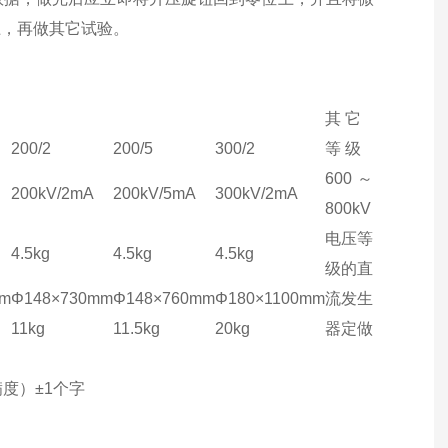
上，再做其它试验。
其 它
200/2
200/5
300/2
等 级
600～
200kV/2mA
200kV/5mA
300kV/2mA
800kV
电压等
4.5kg
4.5kg
4.5kg
级的直
mm
Φ148×730mm
Φ148×760mm
Φ180×1100mm
流发生
11kg
11.5kg
20kg
器定做
度）±1个字