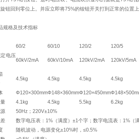
旋钮回到零位上。并应立即将75%的铵钮开关打到正常的位置
品规格及技术指标
60/2
60/10
120/2
120/5
额定电压
60kV/2mA
60kV/10mA
120kV/2mA
120kV/5mA
箱
4.5kg
4.5kg
4.5kg
4.5kg
量
体
Φ120×300mm
Φ148×360mm
Φ120×450mm
Φ148×500
重量
4.1kg
4.5kg
5.5kg
6.2kg
电源
50Hz；220V±10%
误差
数字电压表：1%（满度）±1个字；数字电流表：1%（满
度
随机波动，电源变化±10%时，≤0.5%