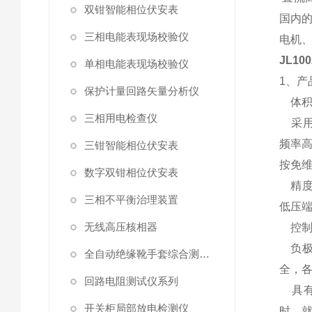
双钳智能相位伏安表
国内
三相电能表现场校验仪
电机
JL1
单相电能表现场校验仪
1、产
保护计量回路矢量分析仪
体积
三相用电检查仪
采用
频率高
三钳智能相位伏安表
按免
数字双钳相位伏安表
精度
三相不平衡治理装置
低压
无线高压核相器
控制
负极
全自动绝缘靴手套综合测试仪
全，
回路电阻测试仪系列
具有7
开关柜局部放电检测仪
时、就