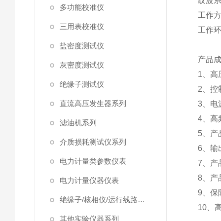
纹波
多功能校准仪
工作
三用表校准仪
工作
盐密度测试仪
产品
灰密度测试仪
1、
绝缘子测试仪
2、控
直流高压发生器系列
3、电
4、高
滤油机系列
5、产
介质损耗测试仪系列
6、输
电力计量类参数仪表
7、产
8、产
电力计量仪器仪表
9、保
绝缘子/核相仪/运行线路试验仪器
10、
其他实验仪器系列