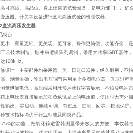
的高可靠度、高品位、真正便携的试验设备，是电力部门、厂矿
、变压器、开关等设备进行直流高压试验的检测仪器。
002直流高压发生器
品特点
更小、重量更轻、更美观、更可靠、操作更简便、功能齐全，是
工艺技术制造。脉冲串逻辑阵列调制，采用大功率IGBT器件
达100kHz。
维修设计，主要部件均采用德、美、日进口器件，经久耐用，不
高、测量准确，输出电压调节采用单个多圈电位器，升压过程平
端测量泄漏电流，高压端采用球形屏蔽数字表显示、不怕放电冲
箱上电压表直接显示加在负载试品上的电压值，使用时无需外加
性输出、零启动、连续可调、有过压、过流、回零、接地保护、
各种技术指标均优于行业标准及同类产品。
5%的功能，做氧化锌避雷器测量带来极大的方便。本仪器控制
打开75%的按钮、这时电压表、电流表所显示的值就是75%