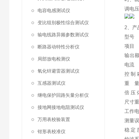
调电压
电容电感测试仪
变比组别极性综合测试仪
2、产
输电线路异频参数测试仪
型号
项目
断路器动特性分析仪
输出
局部放电检测仪
电流
氧化锌避雷器测试仪
控 制 
互感器测试仪
重 
倍 压 
继电保护回路矢量分析仪
尺寸
接地网接地电阻测试仪
工作
万用表校验装置
测量
稳 定 
钳形表校准仪