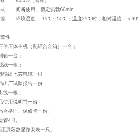
系数
≤0.5%（满度）
方式
间断使用，额定负载60min
环境
环境温度：-15℃～50℃；温度25℃时，相对湿度：＜9
成套性
高压倍压体主机（配铝合金箱）一台；
制箱一台；
源线一根；
频输出七芯电缆一根；
品出厂试验报告一份；
出线一根；
品使用说明书一份；
品合格证、保修卡一份；
险管4只。
高压屏蔽数显微安表一只。