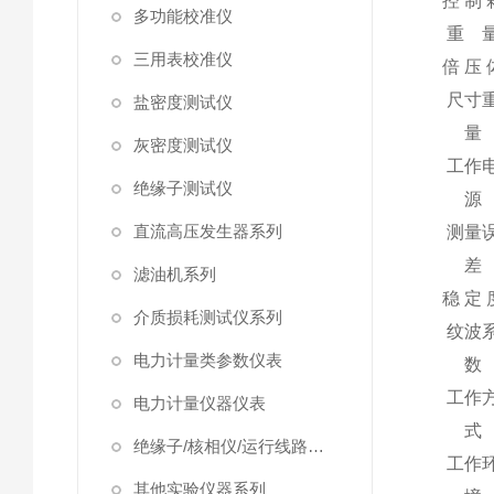
控 制 
多功能校准仪
重 
三用表校准仪
倍 压 
尺寸
盐密度测试仪
量
灰密度测试仪
工作
绝缘子测试仪
源
直流高压发生器系列
测量
差
滤油机系列
稳 定 
介质损耗测试仪系列
纹波
电力计量类参数仪表
数
工作
电力计量仪器仪表
式
绝缘子/核相仪/运行线路试验仪器
工作
其他实验仪器系列