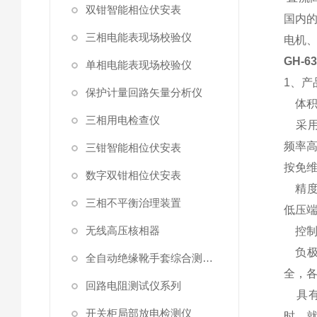
双钳智能相位伏安表
国内
三相电能表现场校验仪
电机
GH-
单相电能表现场校验仪
1、产
保护计量回路矢量分析仪
体积
三相用电检查仪
采用
频率高
三钳智能相位伏安表
按免
数字双钳相位伏安表
精度
三相不平衡治理装置
低压
无线高压核相器
控制
负极
全自动绝缘靴手套综合测试仪
全，
回路电阻测试仪系列
具有7
开关柜局部放电检测仪
时、就