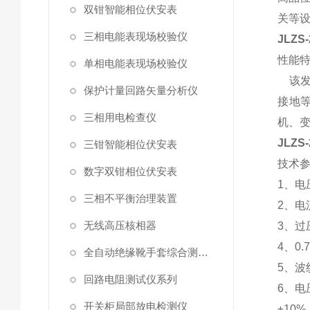
双钳智能相位伏安表
关等
三相电能表现场校验仪
JLZ
性能
单相电能表现场校验仪
该发
保护计量回路矢量分析仪
接地
三相用电检查仪
机、
JLZ
三钳智能相位伏安表
技术
数字双钳相位伏安表
1、电
三相不平衡治理装置
2、电
无线高压核相器
3、过
4、0.
全自动绝缘靴手套综合测试仪
5、波
回路电阻测试仪系列
6、
开关柜局部放电检测仪
±10%