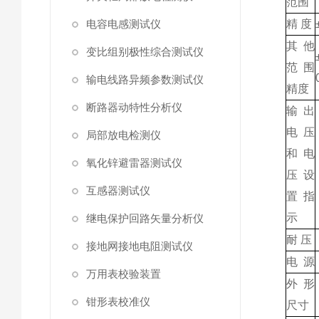
范围
电容电感测试仪
精 度
其他
变比组别极性综合测试仪
范围
输电线路异频参数测试仪
精度
断路器动特性分析仪
输出
电压
局部放电检测仪
和电
氧化锌避雷器测试仪
压设
互感器测试仪
置指
示
继电保护回路矢量分析仪
耐 压
接地网接地电阻测试仪
电 源
万用表校验装置
外形
钳形表校准仪
尺寸