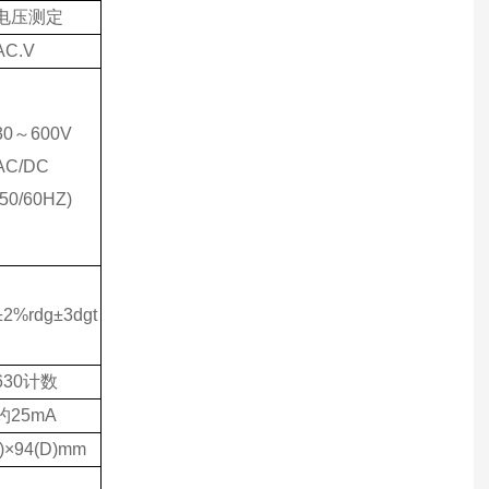
电压测定
AC.V
30
～600V
AC/DC
(50/60HZ)
±2%rdg±3dgt
630
计数
约25mA
)×94(D)mm