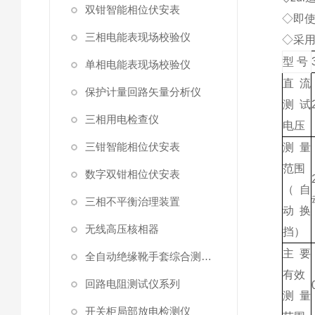
双钳智能相位伏安表
◇即
三相电能表现场校验仪
◇采
型 号
单相电能表现场校验仪
直流
保护计量回路矢量分析仪
测试
三相用电检查仪
电压
三钳智能相位伏安表
测量
范围
数字双钳相位伏安表
（自
三相不平衡治理装置
动换
无线高压核相器
挡）
主要
全自动绝缘靴手套综合测试仪
有效
回路电阻测试仪系列
测量
开关柜局部放电检测仪