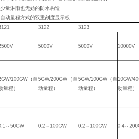
使少量淋雨也无妨的防水构造
用自动量程方式的双重刻度显示板
3121
3122
3123
2500V
5000V
5000V
10000V
2G
W
/100G
W
（自
5G
W
/200G
W
（自
5G
W
/100G
W
（自
10G
W
/4
动量程）
动量程）
动量程）
动量程）
0.1
～50G
W
0.2
～100G
W
0.2
～100G
W
0.4
～200