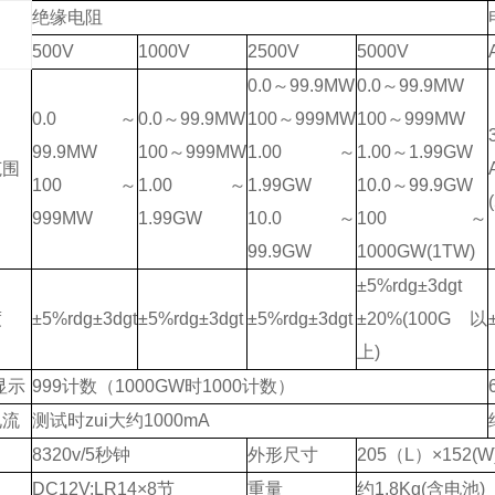
绝缘电阻
500V
1000V
2500V
5000V
0.0
～99.9M
W
0.0
～99.9M
W
0.0
～
0.0
～99.9M
W
100
～999M
W
100
～999M
W
99.9M
W
100
～999M
W
1.00
～
1.00
～1.99G
W
范围
100
～
1.00
～
1.99G
W
10.0
～99.9G
W
999M
W
1.99G
W
10.0
～
100
～
99.9G
W
1000G
W(1TW)
±5%rdg±3dgt
度
±5%rdg±3dgt
±5%rdg±3dgt
±5%rdg±3dgt
±20%(100G以
上)
大显示
999
计数（1000G
W
时
1000
计数
）
电流
测试时zui大约1000mA
8320v/5
秒钟
外形尺寸
205
（L）×152(W
DC12V:LR14
×8节
重量
约1.8Kg(含电池)