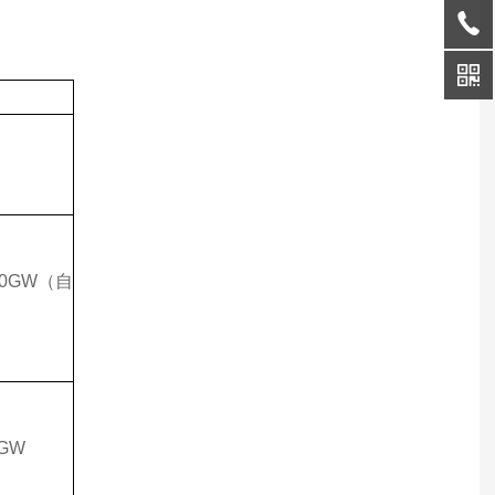
00G
W
（自
G
W