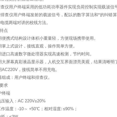
查仪用户终端采用的低功耗功率器件实现负荷控制实现载波信号
户排查仪用户终端发射的载波信号，配以的数字算法和*的纠错
在电缆两端对讲的校线方法。
能特点
采用便携式结构设计体积小重量轻，方便现场携带使用。
采用掌上式设计，接线直观，操作简单方便。
采用进口高速数字微处理器实现高速检测，节约时间。
采用大屏幕真彩液晶显示器，人机交互界面漂亮美观，结果清晰明
采用AC220V，接线简单不用充电。
仪器组成：用户终端和排查仪。
术要求
用户终端
1电压输入：AC 220V±20%
2工作温度：-10～ +50℃；相对湿度: ≤90%；
3功耗：≤3W