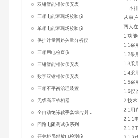
双钳智能相位伏安表
本排
三相电能表现场校验仪
从串
两人
单相电能表现场校验仪
1.功
保护计量回路矢量分析仪
1.1
三相用电检查仪
1.2
1.3
三钳智能相位伏安表
1.4
数字双钳相位伏安表
1.5
三相不平衡治理装置
1.6
无线高压核相器
2.技
2.1
全自动绝缘靴手套综合测试仪
2.1.
回路电阻测试仪系列
2.1.
开关柜局部放电检测仪
2.1.