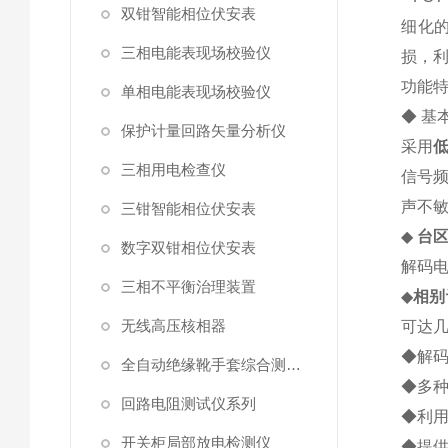
双钳智能相位伏安表
细化
三相电能表现场校验仪
损，
功能
单相电能表现场校验仪
◆ 基
保护计量回路矢量分析仪
采用
三相用电检查仪
信号
声不
三钳智能相位伏安表
◆
台
数字双钳相位伏安表
解码
三相不平衡治理装置
◆
相别
无线高压核相器
可达
◆解
全自动绝缘靴手套综合测试仪
◆多
回路电阻测试仪系列
◆利
开关柜局部放电检测仪
◆提