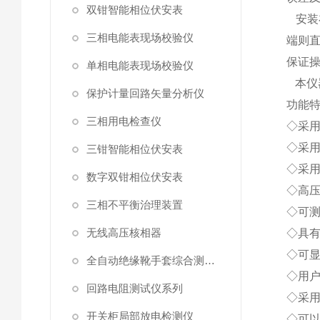
双钳智能相位伏安表
安装
三相电能表现场校验仪
端则
保证操
单相电能表现场校验仪
本仪
保护计量回路矢量分析仪
功能
三相用电检查仪
◇采用
◇采用
三钳智能相位伏安表
◇采用
数字双钳相位伏安表
◇高
三相不平衡治理装置
◇可
无线高压核相器
◇具
◇可
全自动绝缘靴手套综合测试仪
◇用
回路电阻测试仪系列
◇采
开关柜局部放电检测仪
◇可