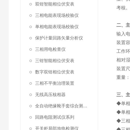
双钳智能相位伏安表
考核
三相电能表现场校验仪
二、
单相电能表现场校验仪
输入电
保护计量回路矢量分析仪
装置容
三相用电检查仪
工作环
相对湿
三钳智能相位伏安表
装置尺
数字双钳相位伏安表
重量：
三相不平衡治理装置
无线高压核相器
三、
◆单
全自动绝缘靴手套综合测试仪
◆单相
回路电阻测试仪系列
◆三相
开关柜局部放电检测仪
◆三