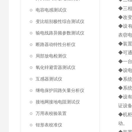
◆三相
电容电感测试仪
◆改
变比组别极性综合测试仪
◆设
输电线路异频参数测试仪
表窃
◆装
断路器动特性分析仪
◆可
局部放电检测仪
◆一
氧化锌避雷器测试仪
◆设
互感器测试仪
◆系
◆系
继电保护回路矢量分析仪
◆设
接地网接地电阻测试仪
证设
万用表校验装置
◆机
动。
钳形表校准仪