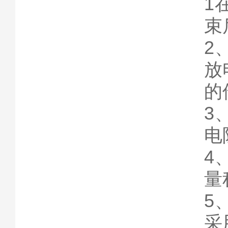
1
束
2
放
的
3
电
4
量
5
采