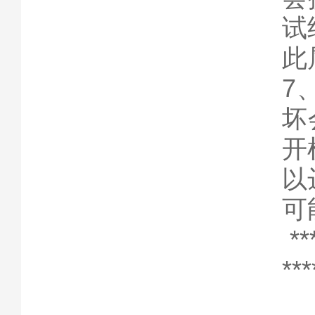
试
此
7
坏
开
以
可
*
***