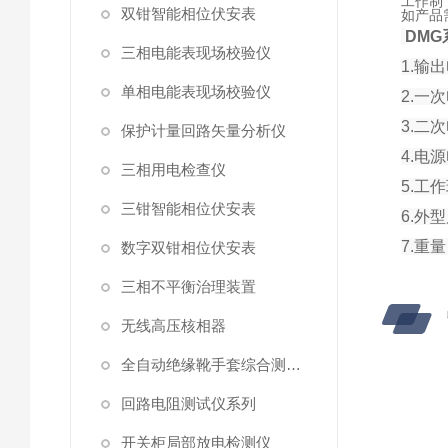
工作制
双钳智能相位伏安表
如产品
DM
三相电能表现场校验仪
1.输
单相电能表现场校验仪
2.一
3.二
保护计量回路矢量分析仪
4.电源
三相用电检查仪
5.工
三钳智能相位伏安表
6.外型
7.重量
数字双钳相位伏安表
三相不平衡治理装置
无线高压核相器
全自动绝缘靴手套综合测试仪
回路电阻测试仪系列
开关柜局部放电检测仪