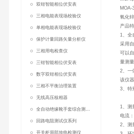
双钳智能相位伏安表
MOA
三相电能表现场校验仪
氧化
产品
单相电能表现场校验仪
1、全
保护计量回路矢量分析仪
采用自
三相用电检查仪
可以自
量测
三钳智能相位伏安表
2、一
数字双钳相位伏安表
该仪
三相不平衡治理装置
3、特
无线高压核相器
1、测
全自动绝缘靴手套综合测试仪
电流：
回路电阻测试仪系列
2、测
开关柜局部放电检测仪
3、环