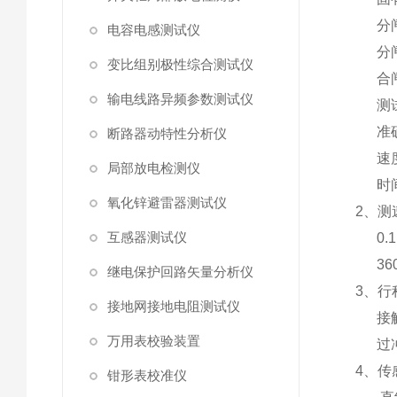
分闸
电容电感测试仪
分闸
变比组别极性综合测试仪
合闸
输电线路异频参数测试仪
测试范
准确度
断路器动特性分析仪
速度
局部放电检测仪
时间
氧化锌避雷器测试仪
2、测速
互感器测试仪
0.1m
36
继电保护回路矢量分析仪
3、行
接地网接地电阻测试仪
接触
万用表校验装置
过冲
4、传
钳形表校准仪