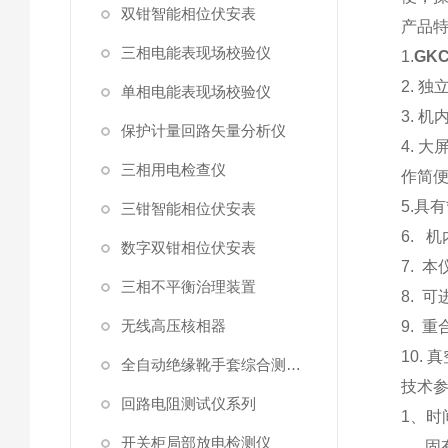
双钳智能相位伏安表
产品
三相电能表现场校验仪
1.
GK
2. 
单相电能表现场校验仪
3. 
保护计量回路矢量分析仪
4. 
三相用电检查仪
作简
5.
具有
三钳智能相位伏安表
6. 
数字双钳相位伏安表
7. 
三相不平衡治理装置
8. 
无线高压核相器
9. 
10.
全自动绝缘靴手套综合测试仪
技术
回路电阻测试仪系列
1、时
开关柜局部放电检测仪
固有