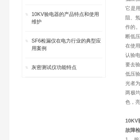
它是
10KV验电器的产品特点和使用
阻、
维护
作的。
断低
SF6检漏仪在电力行业的典型应
在使
用案例
认验
要去
灰密测试仪功能特点
低压
光者
两极
色，
10K
故障
1、