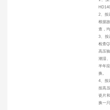
HD1
2、
根据故
查，均
3、
检查Q
高压
潮湿
半年
换。
4、
按高压
瓷片和
换一只