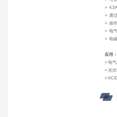
> 4
> 通
> 操
> 电气
> 电磁
应用
> 电
> 光
> A