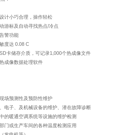
观设计小巧合理，操作轻松
手动游标及自动寻找热点/冷点
有告警功能
敏度达 0.08 C
含SD卡储存介质，可记录1,000个热成像文件
配热成像数据处理软件
：
业现场预测性及预防性维护
气、电子、及机械设备的维护、潜在故障诊断
宇中的暖通空调系统等设施的维护检测
发部门或生产车间的各种温度检测应用
气（发电机等）