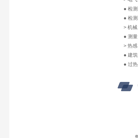
● 检
● 检
> 机
● 测
> 热
● 建
● 过