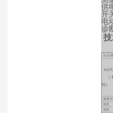
供
开
电
诊
技
zui大
zui
（
钳）
测量功
精度
谐波