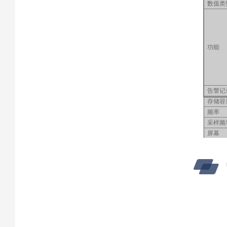
数值类
功能
告警记
存储容
频率
采样频
屏幕
电源
防护外
通讯接
安规
尺寸