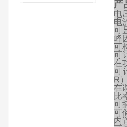
产
电压
电流
可显
峰因
可
可
在
可
R
在
比
可
可
内